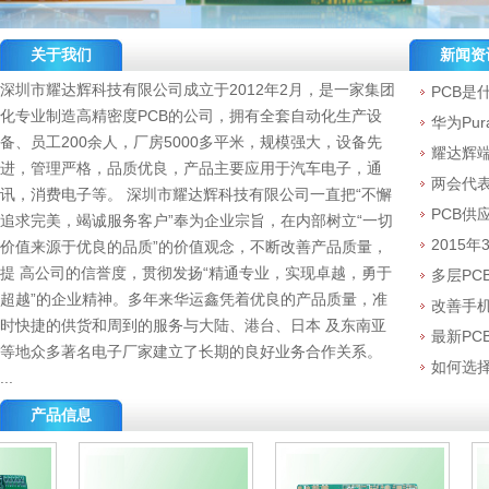
关于我们
新闻资
深圳市耀达辉科技有限公司成立于2012年2月，是一家集团
PCB是
化专业制造高精密度PCB的公司，拥有全套自动化生产设
华为Pu
备、员工200余人，厂房5000多平米，规模强大，设备先
耀达辉
进，管理严格，品质优良，产品主要应用于汽车电子，通
两会代表
讯，消费电子等。 深圳市耀达辉科技有限公司一直把“不懈
PCB供
追求完美，竭诚服务客户”奉为企业宗旨，在内部树立“一切
2015
价值来源于优良的品质”的价值观念，不断改善产品质量，
提 高公司的信誉度，贯彻发扬“精通专业，实现卓越，勇于
多层PC
超越”的企业精神。多年来华运鑫凭着优良的产品质量，准
改善手机
时快捷的供货和周到的服务与大陆、港台、日本 及东南亚
最新PC
等地众多著名电子厂家建立了长期的良好业务合作关系。
如何选
...
产品信息