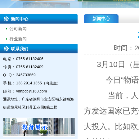
新闻中心
新闻中心
公司新闻
行业新闻
时间：
2
联系我们
电 话： 0755-61182406
3月10日（
传 真： 0755-61182409
Q Q： 245733869
今日“物语
手 机： 138 2914 1355（向先生）
邮 箱： ydhpcb@163.com
当前，人工
通讯地址：广东省深圳市宝安区福永镇福海
街道塘尾社区利昇工业园8栋二楼
方发达国家已充
大投入。比如欧盟